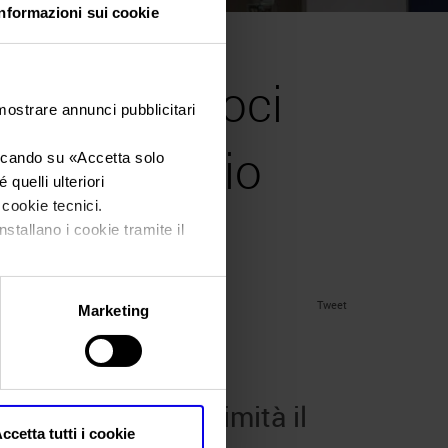
Informazioni sui cookie
mblea dei soci
 mostrare annunci pubblicitari
à il bilancio
iccando su «
Accetta solo
quelli ulteriori
i cookie tecnici.
nstallano i cookie tramite il
Tweet
Marketing
re bilancio 2025
i approva all’unanimità il
ccetta tutti i cookie