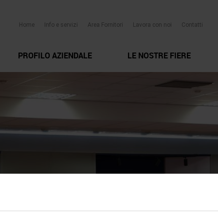
Home
Info e servizi
Area Fornitori
Lavora con noi
Contatti
PROFILO AZIENDALE
LE NOSTRE FIERE