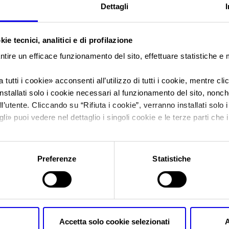
Dettagli
Sei in:
News
ie tecnici, analitici e di profilazione
Veronafiere, l’asse
ntire un efficace funzionamento del sito, effettuare statistiche e
approva all’unanimit
 tutti i cookie
» acconsenti all’utilizzo di tutti i cookie, mentre cl
nstallati solo i cookie necessari al funzionamento del sito, nonché 
l’utente. Cliccando su “
Rifiuta i cookie
”, verranno installati solo 
2025
gli
» puoi vedere nel dettaglio i singoli cookie e le terze parti che i
l'informativa sulla privacy.
Preferenze
Statistiche
Posts Tagged:
gruppo veronafie
Veronafiere, l’assemblea dei soc
Accetta solo cookie selezionati
A
bilancio 2025