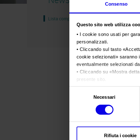
Consenso
Lista completa
Questo sito web utilizza cook
• I cookie sono usati per gara
personalizzati.
• Cliccando sul tasto «
Accetta
cookie selezionati
» saranno i
eventualmente selezionati dal
• Cliccando su «
Mostra detta
presente sito.
•
Clicca qui
per visualizzare 
Selezione
Necessari
del
consenso
Rifiuta i cookie