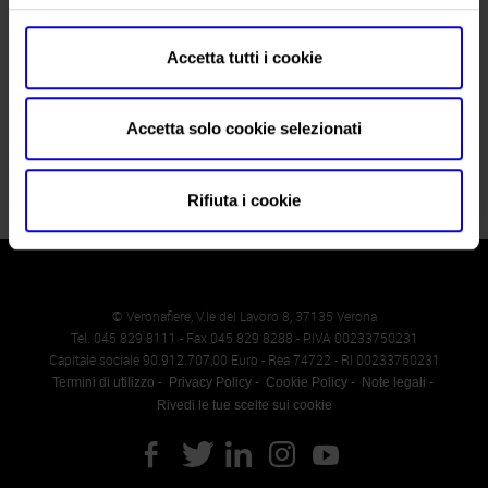
SOL Expo, la rassegna dedicata all’olio extravergine d’oliva,
torna a Veronafiere dall’1 al 3 marzo con la sua 2ª edizione
richiamando imprese e protagonisti della filiera. Per tre giorni
Accetta tutti i cookie
Verona diventa il centro del panorama oleario nazionale,
ospitando oltre 230 aziende e 15 regioni produttrici, insieme a
realtà provenienti da Slovenia, Spagna e Ungheria. Un…
Accetta solo cookie selezionati
Rifiuta i cookie
© Veronafiere, V.le del Lavoro 8, 37135 Verona
Tel. 045 829 8111 - Fax 045 829 8288 - P.IVA 00233750231
Capitale sociale 90.912.707,00 Euro - Rea 74722 - RI 00233750231
Termini di utilizzo
Privacy Policy
Cookie Policy
Note legali
Rivedi le tue scelte sui cookie