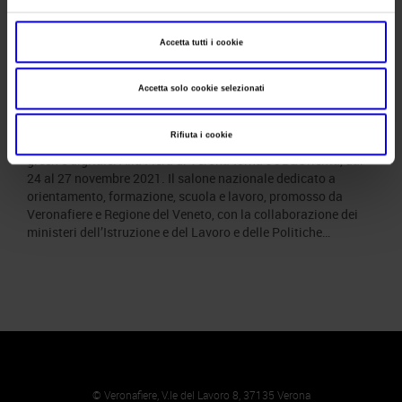
JOB&Orienta, per i giovani
Accetta tutti i cookie
futuro più green e digitale
Accetta solo cookie selezionati
Posted
Novembre 27th, 2021
by
Ufficio Stampa Veronafiere
&
filed under
News
.
Rifiuta i cookie
Tre giornate dedicate ai giovani e al loro futuro, sempre più
green e digitale. Alla Fiera di Verona torna JOB&Orienta, dal
24 al 27 novembre 2021. Il salone nazionale dedicato a
orientamento, formazione, scuola e lavoro, promosso da
Veronafiere e Regione del Veneto, con la collaborazione dei
ministeri dell’Istruzione e del Lavoro e delle Politiche…
© Veronafiere, V.le del Lavoro 8, 37135 Verona