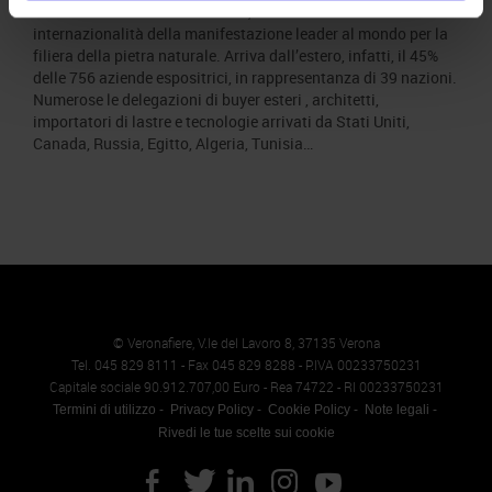
Marmomac torna a Veronafiere, confermando l’alto tasso di
internazionalità della manifestazione leader al mondo per la
filiera della pietra naturale. Arriva dall’estero, infatti, il 45%
delle 756 aziende espositrici, in rappresentanza di 39 nazioni.
Numerose le delegazioni di buyer esteri , architetti,
importatori di lastre e tecnologie arrivati da Stati Uniti,
Canada, Russia, Egitto, Algeria, Tunisia…
© Veronafiere, V.le del Lavoro 8, 37135 Verona
Tel. 045 829 8111 - Fax 045 829 8288 - P.IVA 00233750231
Capitale sociale 90.912.707,00 Euro - Rea 74722 - RI 00233750231
Termini di utilizzo
Privacy Policy
Cookie Policy
Note legali
Rivedi le tue scelte sui cookie