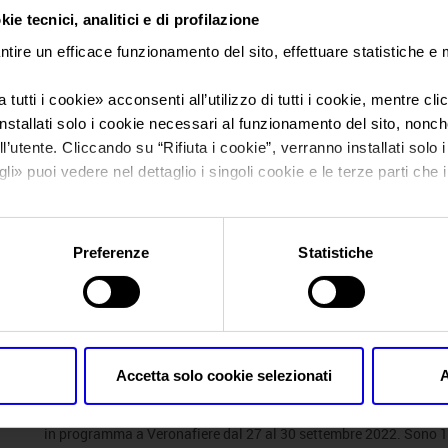
ie tecnici, analitici e di profilazione
Sei in:
News
ntire un efficace funzionamento del sito, effettuare statistiche e
La filiera della piet
 tutti i cookie
» acconsenti all’utilizzo di tutti i cookie, mentre cl
nstallati solo i cookie necessari al funzionamento del sito, nonché 
l’utente. Cliccando su “
Rifiuta i cookie
”, verranno installati solo 
mostra al 56° Ma
gli
» puoi vedere nel dettaglio i singoli cookie e le terze parti che i
l'informativa sulla privacy.
Preferenze
Statistiche
Posts Tagged:
marmomac 2022 v
La filiera della pietra naturale
Accetta solo cookie selezionati
A
Posted
Settembre 27th, 2022
by
Ufficio Stampa Veronafiere
&
fi
Al via la 56ª edizione di Marmomac, la manifestazione internazion
in programma a Veronafiere dal 27 al 30 settembre 2022. Sono 1.20