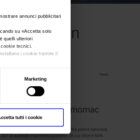
 mostrare annunci pubblicitari
ra naturale in
iccando su «
Accetta solo
quelli ulteriori
i cookie tecnici.
rmomac
nstallano i cookie tramite il
Tweet
Marketing
eronafiere
 in mostra al 56° Marmomac
ccetta tutti i cookie
led under
News
.
ale leader al mondo per la filiera della pietra naturale,
7 le aziende espositrici presenti, di cui oltre il 60%