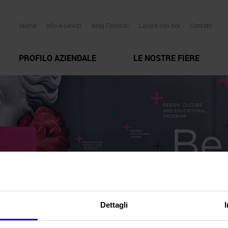
Home
Info e servizi
Area Fornitori
Lavora con noi
Contatti
PROFILO AZIENDALE
LE NOSTRE FIERE
Dettagli