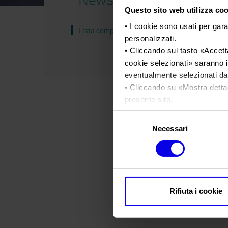
Questo sito web utilizza cook
• I cookie sono usati per gara
Lista completa
personalizzati.
• Cliccando sul tasto «
Accetta
cookie selezionati
» saranno i
eventualmente selezionati dal
• Cliccando su «
Mostra detta
presente sito.
•
Clicca qui
per visualizzare 
Selezione
Necessari
del
consenso
Rifiuta i cookie