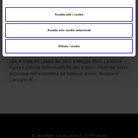
Maurizio Danese è il nuovo AD
di Veronafiere
Accetta tutti i cookie
Posted
Giugno 17th, 2022
by
Ufficio Stampa Veronafiere
&
Accetta solo cookie selezionati
filed under
News
.
Il Consiglio di amministrazione di Veronafiere ha nominato
Rifiuta i cookie
oggi all’unanimità l’amministratore delegato nel segno della
continuità aziendale: è Maurizio Danese, già presidente della
SpA di Viale del Lavoro dal 2015 a maggio 2022. La nuova
figura è prevista dalle modifiche allo Statuto volute dai Soci e
approvate nell’assemblea nel febbraio scorso. Insieme al
Consiglio di…
© Veronafiere, V.le del Lavoro 8, 37135 Verona