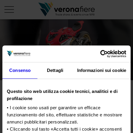
it
PROFILO AZIENDALE
Chi siamo
LE NOSTRE FIERE
Consenso
Dettagli
Informazioni sui cookie
Statuto
Calendario Italia 2026
ORGANIZZA DA NOI
Consiglio di Amministrazione
Calendario Estero 2026
Organizza una Fiera
AREA STAMPA
Questo sito web utilizza cookie tecnici, analitici e di
Collegio Sindacale
Le due ruote protagoniste a
Calendario Italia 2027 – Primo semestre
Mappa e Servizi in quartiere
Cartella stampa
profilazione
Struttura organizzativa
Veronafiere con Motor Bike
Home
Calendario Estero 2027 – Primo semestre
Comunicati Stampa
• I cookie sono usati per garantire un efficace
Una fiera, la sua città. Perché Verona
Expo
Gruppo Veronafiere
I nostri prodotti in Italia
funzionamento del sito, effettuare statistiche e mostrare
Galleria fotografica
Info e servizi
Network internazionale
annunci pubblicitari personalizzati.
Richiesta accredito stampa
• Cliccando sul tasto «
Accetta tutti i cookie
» acconsenti
Tweet
Membership