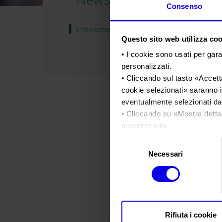
Consenso
Lista completa
Questo sito web utilizza cook
• I cookie sono usati per gara
personalizzati.
• Cliccando sul tasto «
Accetta
cookie selezionati
» saranno i
eventualmente selezionati dal
• Cliccando su «
Mostra detta
presente sito.
•
Clicca qui
per visualizzare 
Selezione
Necessari
del
consenso
Rifiuta i cookie