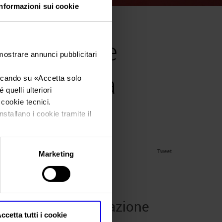
Informazioni sui cookie
550 aziende
 mostrare annunci pubblicitari
zione nella
iccando su «
Accetta solo
quelli ulteriori
i cookie tecnici.
a
nstallano i cookie tramite il
Tweet
Marketing
2024
resentano l’innovazione
ccetta tutti i cookie