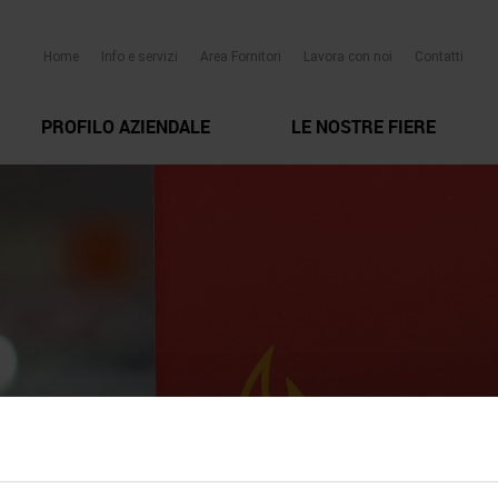
Home
Info e servizi
Area Fornitori
Lavora con noi
Contatti
PROFILO AZIENDALE
LE NOSTRE FIERE