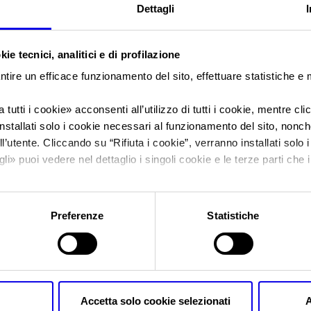
Dettagli
Sei in:
News
ie tecnici, analitici e di profilazione
A Progetto Fuoco 
ntire un efficace funzionamento del sito, effettuare statistiche e
presentano l’innova
 tutti i cookie
» acconsenti all’utilizzo di tutti i cookie, mentre cl
nstallati solo i cookie necessari al funzionamento del sito, nonché 
l’utente. Cliccando su “
Rifiuta i cookie
”, verranno installati solo 
filiera legno-energi
gli
» puoi vedere nel dettaglio i singoli cookie e le terze parti che i
l'informativa sulla privacy.
Preferenze
Statistiche
Posts Tagged:
progetto fuoco 
A Progetto Fuoco 550 aziende p
Accetta solo cookie selezionati
A
nella filiera legno-energia