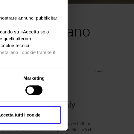
 mostrare annunci pubblicitari
gitale: il piano
iccando su «
Accetta solo
quelli ulteriori
i cookie tecnici.
nstallano i cookie tramite il
Tweet
Marketing
ano del nuovo Vinitaly
under
News
.
ccetta tutti i cookie
teriore riduzione selettiva di wine lover in fiera;
or adeguamento dei servizi logistici della città che