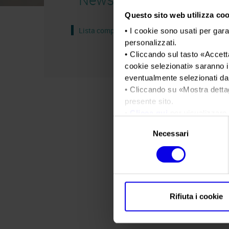
Questo sito web utilizza cook
Lista completa
• I cookie sono usati per gara
personalizzati.
• Cliccando sul tasto «
Accetta
cookie selezionati
» saranno i
eventualmente selezionati dal
• Cliccando su «
Mostra detta
presente sito.
•
Clicca qui
per visualizzare 
Selezione
Necessari
del
consenso
Rifiuta i cookie