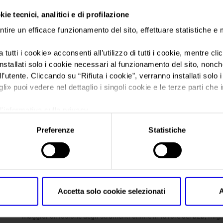
ie tecnici, analitici e di profilazione
Sei in:
News
ntire un efficace funzionamento del sito, effettuare statistiche e
Servizi, incoming, di
 tutti i cookie
» acconsenti all’utilizzo di tutti i cookie, mentre cl
nstallati solo i cookie necessari al funzionamento del sito, nonché 
del nuovo Vinitaly
l’utente. Cliccando su “
Rifiuta i cookie
”, verranno installati solo 
gli
» puoi vedere nel dettaglio i singoli cookie e le terze parti che i
l'informativa sulla privacy.
Preferenze
Statistiche
Posts Tagged:
roland berger
Servizi, incoming, digitale: il pi
Posted
Marzo 31st, 2022
by
Ufficio Stampa Veronafiere
&
filed 
Accetta solo cookie selezionati
A
Crescita internazionale e perfezionamento qualitativo dei buyer; ul
maggior diffusione degli strumenti online in favore del b2b; migli