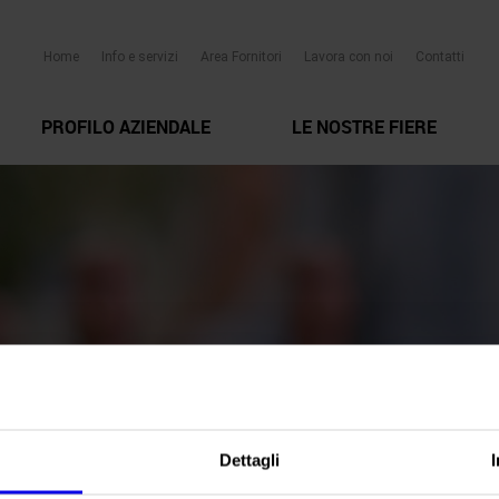
Home
Info e servizi
Area Fornitori
Lavora con noi
Contatti
PROFILO AZIENDALE
LE NOSTRE FIERE
Dettagli