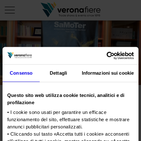
it
PROFILO AZIENDALE
Chi siamo
LE NOSTRE FIERE
Consenso
Dettagli
Informazioni sui cookie
Statuto
Calendario Italia 2026
ORGANIZZA DA NOI
Consiglio di Amministrazione
Calendario Estero 2026
Organizza una Fiera
AREA STAMPA
Questo sito web utilizza cookie tecnici, analitici e di
Collegio Sindacale
Veronafiere e Unacea
Calendario Italia 2027 – Primo semestre
Mappa e Servizi in quartiere
profilazione
Cartella stampa
Struttura organizzativa
rinnovano la partnership
Home
Calendario Estero 2027 – Primo semestre
• I cookie sono usati per garantire un efficace
Comunicati Stampa
Una fiera, la sua città. Perché Verona
verso Samoter 2029
Gruppo Veronafiere
funzionamento del sito, effettuare statistiche e mostrare
I nostri prodotti in Italia
Galleria fotografica
Info e servizi
annunci pubblicitari personalizzati.
Network internazionale
• Cliccando sul tasto «
Accetta tutti i cookie
» acconsenti
Richiesta accredito stampa
Tweet
Membership