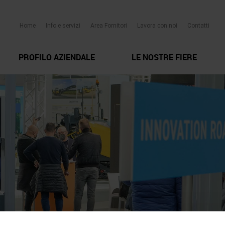
Home
Info e servizi
Area Fornitori
Lavora con noi
Contatti
PROFILO AZIENDALE
LE NOSTRE FIERE