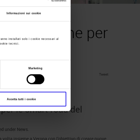
Informazioni sui cookie
ltica insieme per
ranno installati solo i cookie necessari al
cookie tecnici.
uturo
Marketing
Tweet
Accetta tutti i cookie
per le smart road del
led under
News
.
ma volta insieme a Verona con l’obiettivo di creare nuove