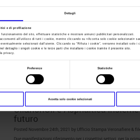
Dettagli
Sei in:
News
Oil&nonOil e Aspha
tici e di profilazione
e funzionamento del sito, effettuare statistiche e mostrare annunci pubblicitari personalizzati.
acconsenti all’utilizzo di tutti i cookie, mentre cliccando su «
Accetta solo cookie selezionati
» sa
i eventualmente selezionati dall’utente. Cliccando su “
Rifiuta i cookie
”, verranno installati solo i 
le smart road del f
el dettaglio i singoli cookie e le terze parti che installano i cookie tramite il presente sito.
la privacy.
Preferenze
Statistiche
Posts Tagged:
smartroad
Accetta solo cookie selezionati
Oil&nonOil e Asphaltica insieme 
futuro
Posted
Novembre 24th, 2021
by
Ufficio Stampa Veronafiere
&
fi
Due manifestazioni riferimento per i rispettivi settori, per la pri