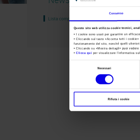
Consenso
Lista completa
Questo sito web utilizza cookie tecnici, anali
• I cookie sono usati per garantire un efficac
• Cliccando sul tasto «
Accetta tutti i cookie
» 
funzionamento del sito, nonché quelli ulterior
• Cliccando su «
Mostra dettagli
» puoi vedere n
•
Clicca qui
per visualizzare l'informativa sul
Selezione
Necessari
del
consenso
Rifiuta i cookie