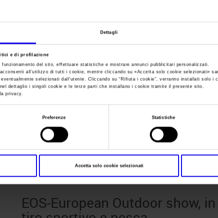
Sei in:
News
Dettagli
EOS-European Outd
tici e di profilazione
e funzionamento del sito, effettuare statistiche e mostrare annunci pubblicitari personalizzati.
fiera torna la passi
acconsenti all’utilizzo di tutti i cookie, mentre cliccando su «
Accetta solo cookie selezionati
» sa
i eventualmente selezionati dall’utente. Cliccando su “
Rifiuta i cookie
”, verranno installati solo i 
el dettaglio i singoli cookie e le terze parti che installano i cookie tramite il presente sito.
la privacy.
sportivo e pesca
Preferenze
Statistiche
Accetta solo cookie selezionati
Posts Tagged:
veronafiere fiera
EOS-European Outdoor show, in f
tiro sportivo e pesca