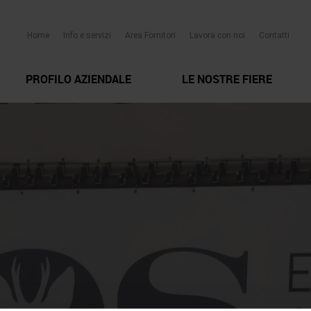
Home
Info e servizi
Area Fornitori
Lavora con noi
Contatti
PROFILO AZIENDALE
LE NOSTRE FIERE