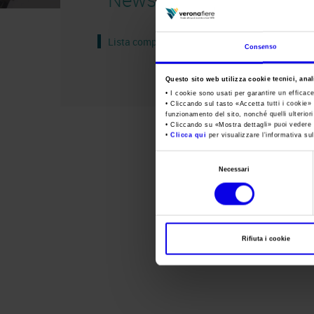
Lista completa
Consenso
Questo sito web utilizza cookie tecnici, anali
• I cookie sono usati per garantire un efficac
• Cliccando sul tasto «
Accetta tutti i cookie
» 
funzionamento del sito, nonché quelli ulterior
• Cliccando su «
Mostra dettagli
» puoi vedere n
•
Clicca qui
per visualizzare l'informativa sul
Selezione
Necessari
del
consenso
Rifiuta i cookie