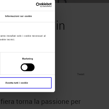
Informazioni sui cookie
oor show, in
one per tiro
ranno installati solo i cookie necessari al
cookie tecnici.
Marketing
Tweet
Accetta tutti i cookie
 delle pesca
iera torna la passione per