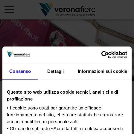
it
PROFILO AZIENDALE
Chi siamo
LE NOSTRE FIERE
Consenso
Dettagli
Informazioni sui cookie
Statuto
Calendario Italia 2026
ORGANIZZA DA NOI
Consiglio di Amministrazione
Calendario Estero 2026
Organizza una Fiera
AREA STAMPA
Questo sito web utilizza cookie tecnici, analitici e di
Collegio Sindacale
A Marmomac 2023 la pietra
Calendario Italia 2027 – Primo semestre
Mappa e Servizi in quartiere
Cartella stampa
profilazione
Struttura organizzativa
naturale è campione di
Home
Calendario Estero 2027 – Primo semestre
Comunicati Stampa
• I cookie sono usati per garantire un efficace
Una fiera, la sua città. Perché Verona
internazionalità
Gruppo Veronafiere
I nostri prodotti in Italia
funzionamento del sito, effettuare statistiche e mostrare
Galleria fotografica
Info e servizi
annunci pubblicitari personalizzati.
Network internazionale
Richiesta accredito stampa
• Cliccando sul tasto «
Accetta tutti i cookie
» acconsenti
Tweet
Membership