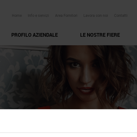
Home
Info e servizi
Area Fornitori
Lavora con noi
Contatti
PROFILO AZIENDALE
LE NOSTRE FIERE