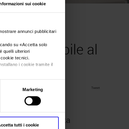
Informazioni sui cookie
 ministro
 mostrare annunci pubblicitari
anza possibile al
iccando su «
Accetta solo
quelli ulteriori
i cookie tecnici.
nstallano i cookie tramite il
Tweet
Marketing
 vinitaly 2024
obrigida un’alleanza
ccetta tutti i cookie