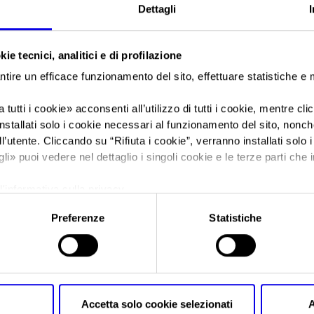
Dettagli
Sei in:
News
ie tecnici, analitici e di profilazione
Vino e moda: per il
ntire un efficace funzionamento del sito, effettuare statistiche e
Lollobrigida un’alle
 tutti i cookie
» acconsenti all’utilizzo di tutti i cookie, mentre cl
nstallati solo i cookie necessari al funzionamento del sito, nonché 
l’utente. Cliccando su “
Rifiuta i cookie
”, verranno installati solo 
prossimo Vinitaly
gli
» puoi vedere nel dettaglio i singoli cookie e le terze parti che i
l'informativa sulla privacy.
Preferenze
Statistiche
Posts Tagged:
veronafiere masaf
Vino e moda: per il ministro Loll
Accetta solo cookie selezionati
A
possibile al prossimo Vinitaly