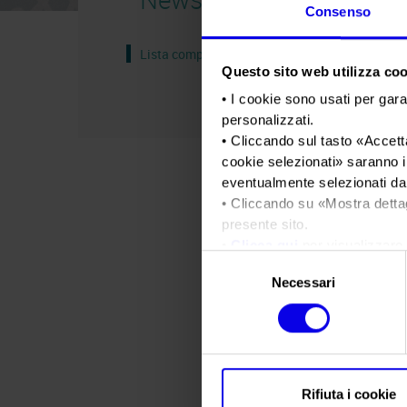
Consenso
Lista completa
Questo sito web utilizza cook
• I cookie sono usati per gara
personalizzati.
• Cliccando sul tasto «
Accetta
cookie selezionati
» saranno i
eventualmente selezionati dal
• Cliccando su «
Mostra detta
presente sito.
•
Clicca qui
per visualizzare 
Selezione
Necessari
del
consenso
Rifiuta i cookie