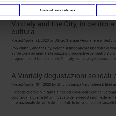
Patrimonio dell’Umanità e promuovere la candidatura della Can
immateriale. La serata, in programma venerdì 5 giugno nel…
Accetta solo cookie selezionati
Vinitaly and the City, in centro a
cultura
Posted
Aprile 1st, 2023
by
Ufficio Stampa Veronafiere
&
filed un
Con Vinitaly and the City, Verona si tinge ancora una volta di viol
aprile torna ad animare le piazze più suggestive del centro stori
programma nel fuori salone di Vinitaly dedicato agli appassiona
A Vinitaly degustazioni solidali 
Posted
Aprile 13th, 2022
by
Ufficio Stampa Veronafiere
&
filed 
Il grande cuore di Vinitaly si tinge dei colori dell’Ucraina. Veronaf
colpite dalla guerra tutto il ricavato delle degustazioni e dell
internazionale dei vini e dei distillati. In tutto sono stati raccol