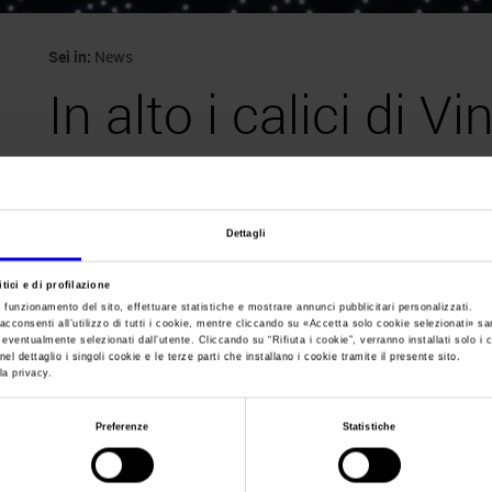
Sei in:
News
In alto i calici di Vi
Verona
Dettagli
tici e di profilazione
Posts Tagged:
vinitaly verona
e funzionamento del sito, effettuare statistiche e mostrare annunci pubblicitari personalizzati.
acconsenti all’utilizzo di tutti i cookie, mentre cliccando su «
Accetta solo cookie selezionati
» sa
i eventualmente selezionati dall’utente. Cliccando su “
Rifiuta i cookie
”, verranno installati solo i 
el dettaglio i singoli cookie e le terze parti che installano i cookie tramite il presente sito.
In alto i calici di Vinitaly all’Ar
la privacy.
Posted
Giugno 12th, 2026
by
Ufficio Stampa Veronafiere
&
filed
Preferenze
Statistiche
Un brindisi all’Arena di Verona in mondovisione su Rai1. È il tri
Italia loves Unesco”, lo spettacolo scenografico per celebrare il