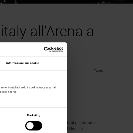
nitaly all’Arena a
Informazioni sui cookie
Tweet
ranno installati solo i cookie necessari al
cookie tecnici.
ena a Verona
 under
News
.
Marketing
buto di Veronafiere-Vinitaly per “Campioni del mondo:
 primato italiano dei 61 riconoscimenti Unesco