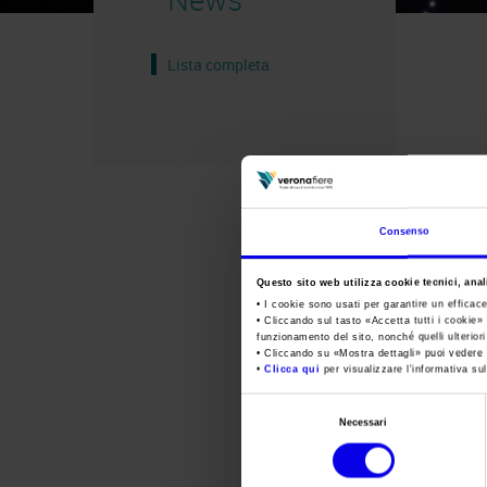
Lista completa
Consenso
Questo sito web utilizza cookie tecnici, anali
• I cookie sono usati per garantire un efficac
• Cliccando sul tasto «
Accetta tutti i cookie
» 
funzionamento del sito, nonché quelli ulterior
• Cliccando su «
Mostra dettagli
» puoi vedere n
•
Clicca qui
per visualizzare l'informativa sul
Selezione
Necessari
del
consenso