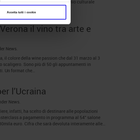
zone Napoletana Classica a patrimonio culturale
Accetta tutti i cookie
 Verona il vino tra arte e
der
News
.
a, il colore della wine passion che dal 31 marzo al 3
co scaligero. Sono più di 50 gli appuntamenti in
ti. Un format che…
per l’Ucraina
under
News
.
iere, infatti, ha scelto di destinare alle popolazioni
e masterclass a pagamento in programma al 54° salone
ti 80mila euro. Cifra che sarà devoluta interamente alle…