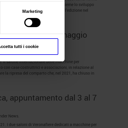
er 2026, l’accordo per proseguire insieme lo sviluppo
costruzioni, in vista della prossima l’edizione nel
Marketing
gramma dal 3 al 7 maggio
ccetta tutti i cookie
d under
News
.
e: il salone internazionale delle macchine per
 con case costruttrici e associazioni, in relazione al
zzare la ripresa del comparto che, nel 2021, ha chiuso in
ca, appuntamento dal 3 al 7
under
News
.
021. I due saloni di Veronafiere dedicati a macchine per