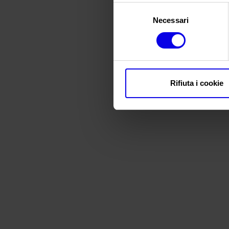
•
Clicca qui
per visualizzare 
Selezione
Necessari
del
consenso
Rifiuta i cookie