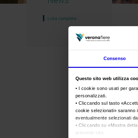
Lista completa
Consenso
Questo sito web utilizza cook
• I cookie sono usati per gara
personalizzati.
• Cliccando sul tasto «
Accetta
cookie selezionati
» saranno i
eventualmente selezionati dal
• Cliccando su «
Mostra detta
presente sito.