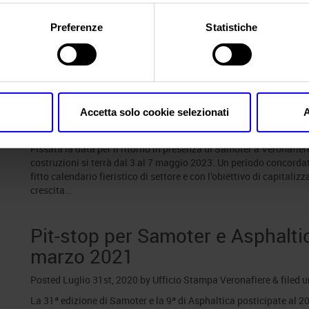
l'informativa sulla privacy.
sottoscritto a Verona, nel corso della seconda giornata di SaMoT
strategico del Salone internazionale triennale delle macchine per 
Preferenze
Statistiche
2029. Il rinnovo della partnership per…
Samoter, la 31ª edizione in pro
2023
Accetta solo cookie selezionati
A
Posted
Febbraio 28th, 2022
by
Ufficio Stampa Veronafiere
&
file
Fissata la data per il ritorno in presenza di Samoter a Veronafier
costruzioni si terrà dal 3 al 7 maggio 2023. Un periodo concordato
fitto calendario fieristico di settore e con l’obiettivo di capitali
crescita…
Pit-stop per Samoter e Asphalti
marzo 2021
Posted
Luglio 31st, 2020
by
Ufficio Stampa Veronafiere
&
filed 
La 31ª edizione di Samoter e la 9ª di Asphaltica posticipate al 2