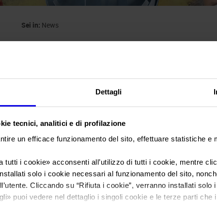
Sei in:
News
Veronafiere e Unac
partnership verso
Dettagli
ie tecnici, analitici e di profilazione
Posts Tagged:
unacea
ntire un efficace funzionamento del sito, effettuare statistiche e
 tutti i cookie
» acconsenti all’utilizzo di tutti i cookie, mentre cl
Veronafiere e Unacea rinnovano 
nstallati solo i cookie necessari al funzionamento del sito, nonché 
Samoter 2029
l’utente. Cliccando su “
Rifiuta i cookie
”, verranno installati solo 
gli
» puoi vedere nel dettaglio i singoli cookie e le terze parti che i
Posted
Maggio 7th, 2026
by
Ufficio Stampa Veronafiere
&
filed 
Si rafforza la collaborazione tra Veronafiere e UNACEA, l’Unione