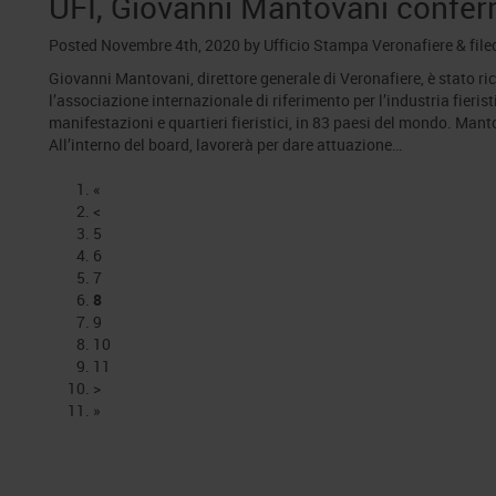
UFI, Giovanni Mantovani conferm
Posted
Novembre 4th, 2020
by
Ufficio Stampa Veronafiere
&
file
Giovanni Mantovani, direttore generale di Veronafiere, è stato r
l’associazione internazionale di riferimento per l’industria fieri
manifestazioni e quartieri fieristici, in 83 paesi del mondo. Manto
All’interno del board, lavorerà per dare attuazione…
«
<
5
6
7
8
9
10
11
>
»