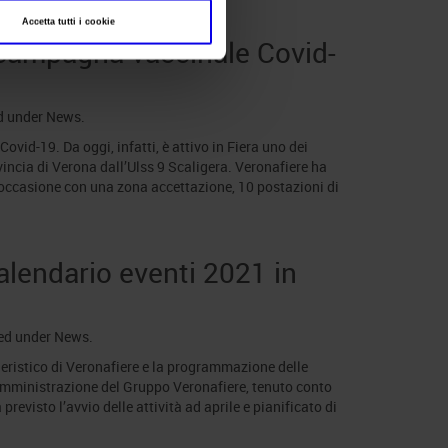
Accetta tutti i cookie
a campagna vaccinale Covid-
d under
News
.
vid-19. Da oggi, infatti, è attivo in Fiera uno dei
vincia di Verona dall’Ulss 9 Scaligera. Veronafiere ha
l’occasione con una zona accettazione, 10 postazioni di
calendario eventi 2021 in
led under
News
.
fieristico di Veronafiere e la programmazione delle
di amministrazione del Gruppo Veronafiere, tenuto conto
previsto l’avvio delle attività ad aprile e pianificato di