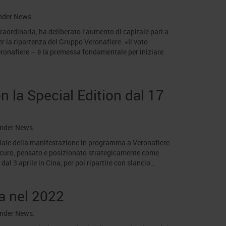
under
News
.
raordinaria, ha deliberato l’aumento di capitale pari a
r la ripartenza del Gruppo Veronafiere. «Il voto
onafiere – è la premessa fondamentale per iniziare
n la Special Edition dal 17
under
News
.
eciale della manifestazione in programma a Veronafiere
icuro, pensato e posizionato strategicamente come
 dal 3 aprile in Cina, per poi ripartire con slancio…
ta nel 2022
under
News
.