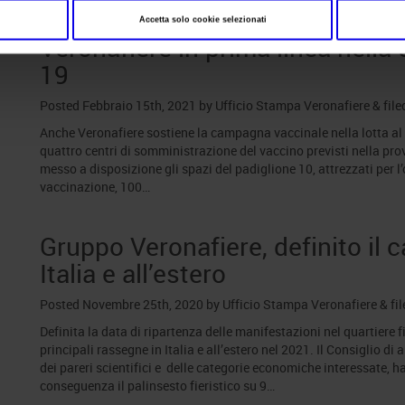
Accetta solo cookie selezionati
Veronafiere in prima linea nell
19
Posted
Febbraio 15th, 2021
by
Ufficio Stampa Veronafiere
&
file
Anche Veronafiere sostiene la campagna vaccinale nella lotta al Co
quattro centri di somministrazione del vaccino previsti nella pro
messo a disposizione gli spazi del padiglione 10, attrezzati per 
vaccinazione, 100…
Gruppo Veronafiere, definito il 
Italia e all’estero
Posted
Novembre 25th, 2020
by
Ufficio Stampa Veronafiere
&
fi
Definita la data di ripartenza delle manifestazioni nel quartiere 
principali rassegne in Italia e all’estero nel 2021. Il Consiglio 
dei pareri scientifici e delle categorie economiche interessate, ha 
conseguenza il palinsesto fieristico su 9…