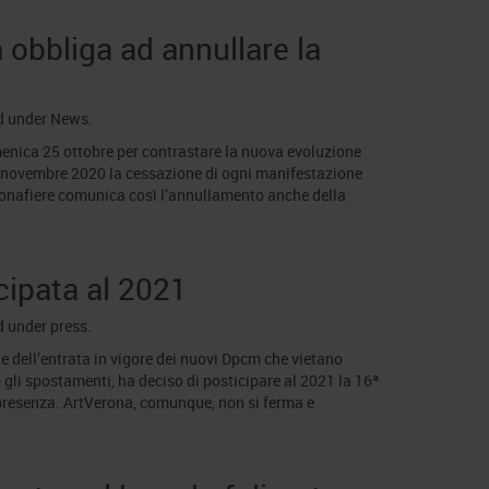
 obbliga ad annullare la
d under
News
.
menica 25 ottobre per contrastare la nuova evoluzione
24 novembre 2020 la cessazione di ogni manifestazione
eronafiere comunica così l’annullamento anche della
cipata al 2021
d under
press
.
e dell’entrata in vigore dei nuovi Dpcm che vietano
 gli spostamenti, ha deciso di posticipare al 2021 la 16ª
 presenza. ArtVerona, comunque, non si ferma e