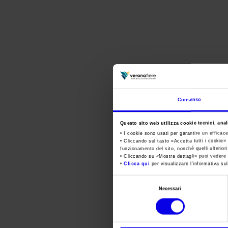
Consenso
Questo sito web utilizza cookie tecnici, anali
• I cookie sono usati per garantire un efficac
• Cliccando sul tasto «
Accetta tutti i cookie
» 
funzionamento del sito, nonché quelli ulterior
• Cliccando su «
Mostra dettagli
» puoi vedere n
•
Clicca qui
per visualizzare l'informativa sul
Selezione
Necessari
del
consenso