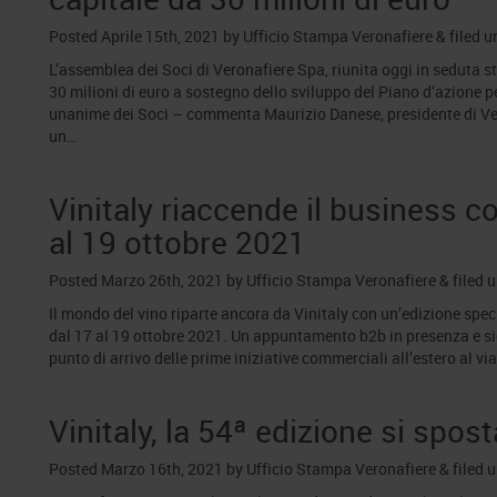
Posted
Aprile 15th, 2021
by
Ufficio Stampa Veronafiere
&
filed 
L’assemblea dei Soci di Veronafiere Spa, riunita oggi in seduta st
30 milioni di euro a sostegno dello sviluppo del Piano d’azione pe
unanime dei Soci – commenta Maurizio Danese, presidente di Ver
un…
Vinitaly riaccende il business co
al 19 ottobre 2021
Posted
Marzo 26th, 2021
by
Ufficio Stampa Veronafiere
&
filed 
Il mondo del vino riparte ancora da Vinitaly con un’edizione sp
dal 17 al 19 ottobre 2021. Un appuntamento b2b in presenza e s
punto di arrivo delle prime iniziative commerciali all’estero al via
Vinitaly, la 54ª edizione si spos
Posted
Marzo 16th, 2021
by
Ufficio Stampa Veronafiere
&
filed 