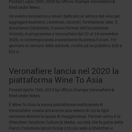
Posted
Luglio 29th, 2020
by
Ufficio Stampa Veronafiere
&
filed under
News
.
Un evento innovativo e smart dedicato al settore del vino per
aggregare business, contenuti, incontri, formazione, idee. È
wine2wine Exhibition, il nuovo format dell’ecosistema
Vinitaly, in programma a Veronafiere dal 22 al 24 novembre
2020, in contemporanea a wine2wine Business Forum. Tre
giornate al servizio delle aziende, rivolte ad un pubblico b2b e
b2c e…
Veronafiere lancia nel 2020 la
piattaforma Wine To Asia
Posted
Aprile 10th, 2019
by
Ufficio Stampa Veronafiere
&
filed under
News
.
È Wine To Asia la nuova piattaforma multicanale di
Veronafiere, creata attraverso una newco di cui la SpA
veronese detiene la quota di maggioranza. Partner unico è la
Shenzhen Taoshow Culture & Media, società che fa parte della
Pacco Communication Group Ltd con sede a Shenzhen e