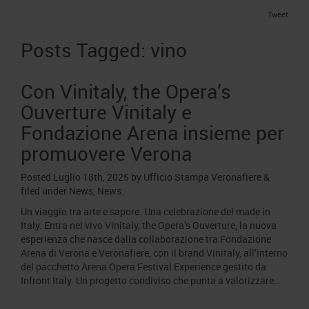
Area Fornitori
Accredito Stampa Marmomac 2026
Tweet
Numeri della fiera
Lavora con noi
Servizi in quartiere per la stampa
Carta dei Valori
Posts Tagged:
vino
Contatti Ufficio Stampa
Parità di genere
Contatti
Con Vinitaly, the Opera’s
Modello di Organizzazione, Gestione e Controllo
Ouverture Vinitaly e
Codice Etico
Fondazione Arena insieme per
Responsabilità Sociale d’Impresa
promuovere Verona
Responsabilità ambientale
Certificazioni riconosciute
Posted
Luglio 18th, 2025
by
Ufficio Stampa Veronafiere
&
filed under
News
,
News
.
Società trasparente
Un viaggio tra arte e sapore. Una celebrazione del made in
Italy. Entra nel vivo Vinitaly, the Opera’s Ouverture, la nuova
Compensi Organi Societari
esperienza che nasce dalla collaborazione tra Fondazione
Bilanci Societari
Arena di Verona e Veronafiere, con il brand Vinitaly, all’interno
del pacchetto Arena Opera Festival Experience gestito da
Infront Italy. Un progetto condiviso che punta a valorizzare…