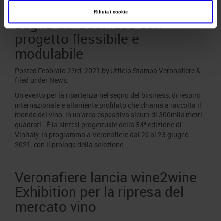
Vinitaly 2021, ripartenza nel
Rifiuta i cookie
segno del business con
progetto flessibile e
modulabile
Posted
Febbraio 23rd, 2021
by
Ufficio Stampa Veronafiere
&
filed under
News
.
Un evento per la ripartenza nel segno del business, di respiro
internazionale e altamente profilato che chiama a raccolta il
mondo del vino, in un’area espositiva sicura di 300mila metri
quadrati. È la sintesi progettuale della 54ª edizione di
Vinitaly, in programma a Veronafiere dal 20 al 23 giugno
2021, con il prologo della selezione…
Veronafiere lancia wine2wine
Exhibition per la ripresa del
mercato vino