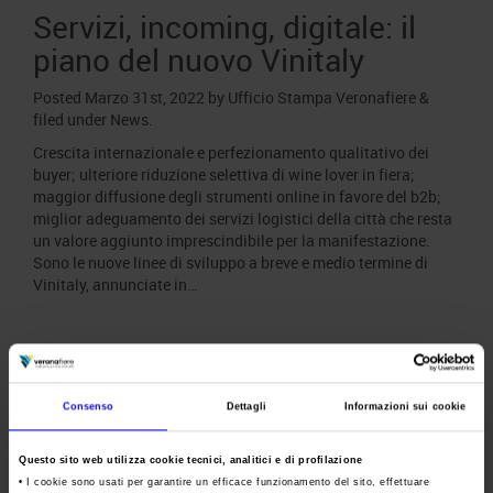
Servizi, incoming, digitale: il
piano del nuovo Vinitaly
Posted
Marzo 31st, 2022
by
Ufficio Stampa Veronafiere
&
filed under
News
.
Crescita internazionale e perfezionamento qualitativo dei
buyer; ulteriore riduzione selettiva di wine lover in fiera;
maggior diffusione degli strumenti online in favore del b2b;
miglior adeguamento dei servizi logistici della città che resta
un valore aggiunto imprescindibile per la manifestazione.
Sono le nuove linee di sviluppo a breve e medio termine di
Vinitaly, annunciate in…
Veronafiere si conferma
capitale del vino con Vinitaly
Consenso
Dettagli
Informazioni sui cookie
Special Edition
Posted
Ottobre 18th, 2021
by
Ufficio Stampa Veronafiere
&
Questo sito web utilizza cookie tecnici, analitici e di profilazione
filed under
News
.
• I cookie sono usati per garantire un efficace funzionamento del sito, effettuare