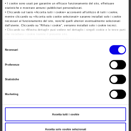
29 Novembre 2016: nasce
• I cookie sono usati per garantire un efficace funzionamento del sito, effettuare
statistiche e mostrare annunci pubblicitari personalizzati.
Veronafiere S.p.A.
• Cliccando sul tasto «
Accetta tutti i cookie
» acconsenti all’utilizzo di tutti i cookie,
mentre cliccando su «
Accetta solo cookie selezionati
» saranno installati solo i cookie
necessari al funzionamento del sito, nonché quelli ulteriori eventualmente selezionati
Posted
Novembre 29th, 2016
by
veronafiere
&
filed under
dall’utente. Cliccando su “
Rifiuta i cookie
”, verranno installati solo i cookie tecnici.
News
.
• Cliccando su «
Mostra dettagli
» puoi vedere nel dettaglio i singoli cookie e le terze parti
che installano i cookie tramite il presente sito.
L’Assemblea dei soci di Veronafiere ha deciso oggi
•
Clicca qui
per visualizzare l'informativa sulla privacy.
all’unanimità la trasformazione giuridica dell’Ente Autonomo
Selezione
per le Fiere di Verona in Società per Azioni. Nasce Veronafiere
Necessari
del
S.p.A.
consenso
Preferenze
Fiera Milano e Veronafiere
Statistiche
fanno sistema a favore del
settore agroalimentare
Marketing
Posted
Ottobre 27th, 2016
by
veronafiere
&
filed under
News
.
Veronafiere e Fiera Milano, le due più importanti realtà
Accetta tutti i cookie
fieristiche italiane, firmano un accordo per dare al Paese un
unico appuntamento internazionale annuale dedicato
all’ortofrutta che punta su innovazione e mercati esteri.
Accetta solo cookie selezionati