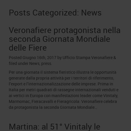
Area Fornitori
Accredito Stampa Marmomac 2026
Numeri della fiera
Posts Categorized:
News
Lavora con noi
Servizi in quartiere per la stampa
Carta dei Valori
Contatti Ufficio Stampa
Veronafiere protagonista nella
Parità di genere
Contatti
seconda Giornata Mondiale
Modello di Organizzazione, Gestione e Controllo
delle Fiere
Codice Etico
Responsabilità Sociale d’Impresa
Posted
Giugno 16th, 2017
by
Ufficio Stampa Veronafiere
&
filed under
News
,
press
.
Responsabilità ambientale
Per una giornata il sistema fieristico illustra le opportunità
Certificazioni riconosciute
generate dalla propria attività per i territori di riferimento,
l’export e l’internazionalizzazione delle imprese. Prima in
Società trasparente
Italia per metri quadrati di rassegne internazionali venduti e
ai vertici in Europa con manifestazioni leader come Vinitaly,
Compensi Organi Societari
Marmomac, Fieracavalli e Fieragricola: Veronafiere celebra
Bilanci Societari
da protagonista la seconda Giornata Mondiale…
Martina: al 51° Vinitaly le