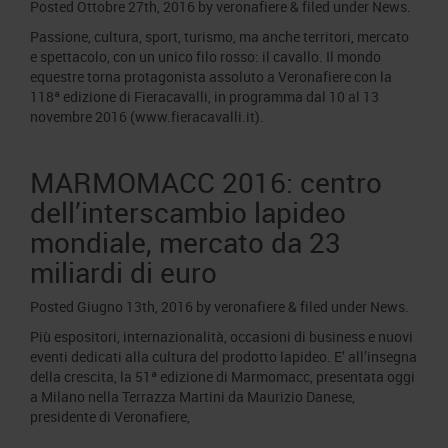
Posted
Ottobre 27th, 2016
by
veronafiere
&
filed under
News
.
Passione, cultura, sport, turismo, ma anche territori, mercato
e spettacolo, con un unico filo rosso: il cavallo. Il mondo
equestre torna protagonista assoluto a Veronafiere con la
118ª edizione di Fieracavalli, in programma dal 10 al 13
novembre 2016 (www.fieracavalli.it).
MARMOMACC 2016: centro
dell’interscambio lapideo
mondiale, mercato da 23
miliardi di euro
Posted
Giugno 13th, 2016
by
veronafiere
&
filed under
News
.
Più espositori, internazionalità, occasioni di business e nuovi
eventi dedicati alla cultura del prodotto lapideo. E’ all’insegna
della crescita, la 51ª edizione di Marmomacc, presentata oggi
a Milano nella Terrazza Martini da Maurizio Danese,
presidente di Veronafiere,