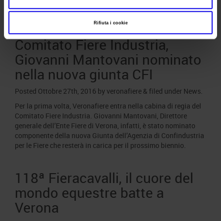
Rifiuta i cookie
Veronafiere nel Board del
Comitato Fiere Industria,
Giovanni Mantovani nominato
nella nuova giunta CFI
Posted
Ottobre 27th, 2016
by
veronafiere
&
filed under
News
.
Per la prima volta, Veronafiere entra nella cabina di regia del
Comitato Fiere Industria. Giovanni Mantovani, Direttore
generale dell’Ente Fiere di Verona, infatti, è stato nominato
componente della nuova Giunta dell’Agenzia di Confindustria
per le Fiere che resterà in carica per il prossimo biennio.
118ª Fieracavalli, il cuore del
mondo equestre batte a
Verona