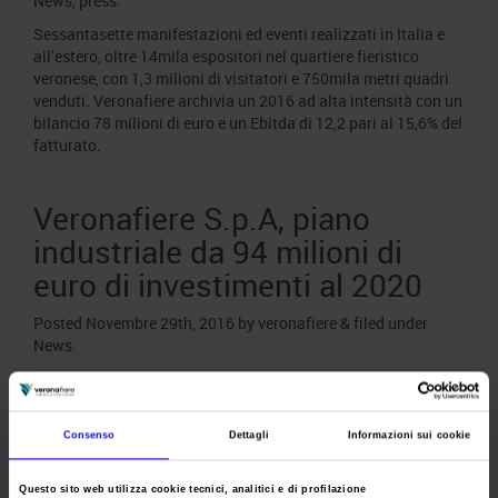
News
,
press
.
Sessantasette manifestazioni ed eventi realizzati in Italia e
all’estero, oltre 14mila espositori nel quartiere fieristico
veronese, con 1,3 milioni di visitatori e 750mila metri quadri
venduti. Veronafiere archivia un 2016 ad alta intensità con un
bilancio 78 milioni di euro e un Ebitda di 12,2 pari al 15,6% del
fatturato.
Veronafiere S.p.A, piano
industriale da 94 milioni di
euro di investimenti al 2020
Posted
Novembre 29th, 2016
by
veronafiere
&
filed under
News
.
Entro il 2020 investimenti per 94 milioni di euro concentrati
su cinque asset di crescita, con un volume d’affari da
raggiungere di 113 milioni di euro e un Ebitda di 21,9 milioni
Consenso
Dettagli
Informazioni sui cookie
di euro, pari al 19% dei ricavi.
Questo sito web utilizza cookie tecnici, analitici e di profilazione