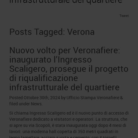
Area Fornitori
Accredito Stampa Marmomac 2026
Numeri della fiera
Lavora con noi
Tweet
Servizi in quartiere per la stampa
Carta dei Valori
Contatti Ufficio Stampa
Posts Tagged:
Verona
Parità di genere
Contatti
Modello di Organizzazione, Gestione e Controllo
Nuovo volto per Veronafiere:
Codice Etico
inaugurato l’Ingresso
Responsabilità Sociale d’Impresa
Scaligero, prosegue il progetto
Responsabilità ambientale
di riqualificazione
Certificazioni riconosciute
infrastrutturale del quartiere
Società trasparente
Posted
Ottobre 30th, 2024
by
Ufficio Stampa Veronafiere
&
Compensi Organi Societari
filed under
News
.
Bilanci Societari
Si chiama Ingresso Scaligero ed è il nuovo punto di accesso di
Veronafiere dedicato a visitatori e operatori. La struttura, che
si apre su via Scopoli, è stata inaugurata oggi dopo 4 mesi di
lavori: una moderna hall coperta di 350 metri quadrati in
legno lamellare, acciaio a vista e cemento, con 4 tornelli