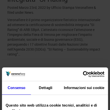
Posted
Marzo 23rd, 2022
by
Ufficio Stampa Veronafiere
&
filed under
News
.
Veronafiere è il primo organizzatore fieristico internazionale
ad ottenere la certificazione di sostenibilità integrata “SI
Rating” di ARB SBpA. L’attestato riconosce l’attenzione e
l’impegno della Fiera di Verona per migliorare l’impatto
ambientale, sociale e di buona governance (ESG),
perseguendo i 17 obiettivi fissati dalle Nazioni Unite
nell’Agenda 2030 (SDGs). “SI Rating – Sustainability impact
rating”…
Con LETExpo il futuro della
logistica è green
Posted
Marzo 18th, 2022
by
Ufficio Stampa Veronafiere
&
Consenso
Dettagli
Informazioni sui cookie
filed under
News
.
Dalla strada al mare e poi alla ferrovia il passo è breve. E fa
bene all’ambiente. Nel 2021, le 1.800 aziende associate di
Questo sito web utilizza cookie tecnici, analitici e di
ALIS, l’Associazione Logistica dell’Intermodalità Sostenibile,