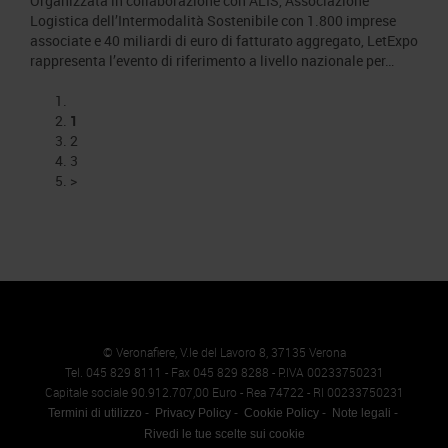
Organizzata in collaborazione con ALIS, Associazione
Logistica dell’Intermodalità Sostenibile con 1.800 imprese
associate e 40 miliardi di euro di fatturato aggregato, LetExpo
rappresenta l’evento di riferimento a livello nazionale per…
1
2
3
>
© Veronafiere, V.le del Lavoro 8, 37135 Verona
Tel. 045 829 8111 - Fax 045 829 8288 - P.IVA 00233750231
Capitale sociale 90.912.707,00 Euro - Rea 74722 - RI 00233750231
Termini di utilizzo
Privacy Policy
Cookie Policy
Note legali
Rivedi le tue scelte sui cookie