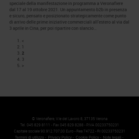
speciale della manifestazione in programma a Veronafiere
dal 17 al 19 ottobre 2021. Un appuntamento b2b in presenza
e sicuro, pensato e posizionato strategicamente come punto
di arrivo delle prime iniziative commerciali all’estero al via dal
3 aprile in Cina, per poi ripartire con slancio…
<
1
2
3
>
© Veronafiere, V.le del Lavoro 8, 37135 Verona
Tel. 045 829 8111 - Fax 045 829 8288 - P.IVA 00233750231
Capitale sociale 90.912.707,00 Euro - Rea 74722 - RI 00233750231
Termini di utilizzo
Privacy Policy
Cookie Policy
Note legali