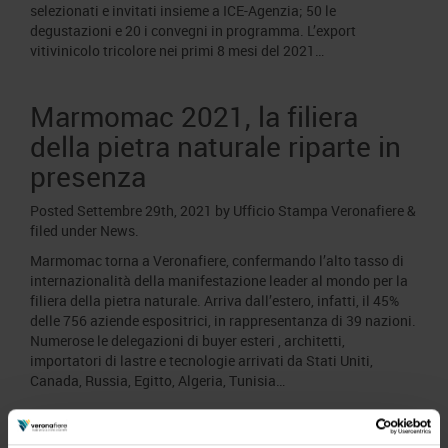
selezionati e invitati insieme a ICE-Agenzia; 50 le
degustazioni e 20 i convegni in programma. L’export
vitivinicolo tricolore nei primi 8 mesi del 2021…
Marmomac 2021, la filiera
della pietra naturale riparte in
presenza
Posted
Settembre 29th, 2021
by
Ufficio Stampa Veronafiere
&
filed under
News
.
Marmomac torna a Veronafiere, confermando l’alto tasso di
internazionalità della manifestazione leader al mondo per la
filiera della pietra naturale. Arriva dall’estero, infatti, il 45%
delle 756 aziende espositrici, in rappresentanza di 39 nazioni.
Numerose le delegazioni di buyer esteri , architetti,
importatori di lastre e tecnologie arrivati da Stati Uniti,
Canada, Russia, Egitto, Algeria, Tunisia…
Veronafiere ottiene la stella