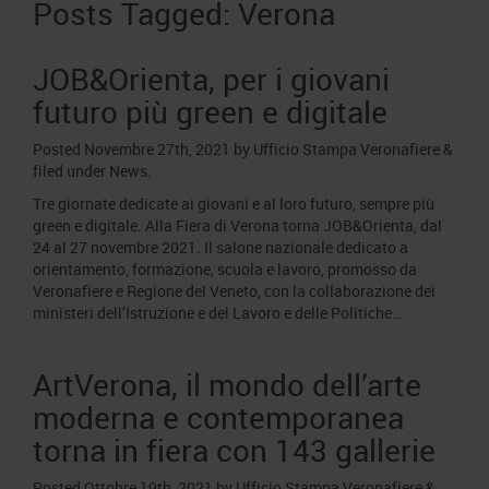
Area Fornitori
Posts Tagged:
Verona
Accredito Stampa Marmomac 2026
Numeri della fiera
Lavora con noi
Servizi in quartiere per la stampa
Carta dei Valori
JOB&Orienta, per i giovani
Contatti Ufficio Stampa
futuro più green e digitale
Parità di genere
Contatti
Modello di Organizzazione, Gestione e Controllo
Posted
Novembre 27th, 2021
by
Ufficio Stampa Veronafiere
&
filed under
News
.
Codice Etico
Tre giornate dedicate ai giovani e al loro futuro, sempre più
Responsabilità Sociale d’Impresa
green e digitale. Alla Fiera di Verona torna JOB&Orienta, dal
Responsabilità ambientale
24 al 27 novembre 2021. Il salone nazionale dedicato a
orientamento, formazione, scuola e lavoro, promosso da
Certificazioni riconosciute
Veronafiere e Regione del Veneto, con la collaborazione dei
ministeri dell’Istruzione e del Lavoro e delle Politiche…
Società trasparente
Compensi Organi Societari
ArtVerona, il mondo dell’arte
Bilanci Societari
moderna e contemporanea
torna in fiera con 143 gallerie
Posted
Ottobre 19th, 2021
by
Ufficio Stampa Veronafiere
&