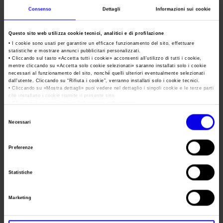
GBAC per l’eccellenza negli
Consenso
Dettagli
Informazioni sui cookie
standard di pulizia e
Questo sito web utilizza cookie tecnici, analitici e di profilazione
sanificazione
• I cookie sono usati per garantire un efficace funzionamento del sito, effettuare
statistiche e mostrare annunci pubblicitari personalizzati.
• Cliccando sul tasto «
Accetta tutti i cookie
» acconsenti all’utilizzo di tutti i cookie,
Posted
Settembre 8th, 2021
by
Ufficio Stampa Veronafiere
&
mentre cliccando su «
Accetta solo cookie selezionati
» saranno installati solo i cookie
filed under
News
.
necessari al funzionamento del sito, nonché quelli ulteriori eventualmente selezionati
dall’utente. Cliccando su “
Rifiuta i cookie
”, verranno installati solo i cookie tecnici.
Veronafiere offre a dipendenti, aziende e visitatori i più alti
• Cliccando su «
Mostra dettagli
» puoi vedere nel dettaglio i singoli cookie e le terze parti
standard di sicurezza nelle proprie strutture. In questo
che installano i cookie tramite il presente sito.
•
Clicca qui
per visualizzare l'informativa sulla privacy.
giocano un ruolo fondamentale i programmi continui di
pulizia degli ambienti e degli impianti di climatizzazione, così
Selezione
Necessari
come le best practice adottate. Dallo scoppio della pandemia
del
di COVID-19, l’attività di sanificazione e prevenzione è stata
consenso
rafforzata con uno…
Preferenze
Veronafiere e Croce Rossa
Statistiche
danno vita al primo polo
Marketing
sociale di Verona